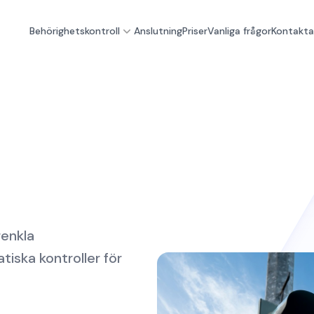
Behörighetskontroll
Anslutning
Priser
Vanliga frågor
Kontakta
renkla
iska kontroller för